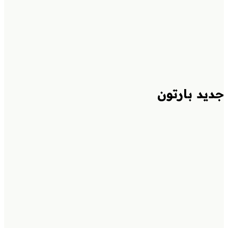
أين تريد التوصيل؟
أين تريد التوصيل؟
استخدم موقعك أو اختر منطقة للبدء
موقعي الحالي
اختر منطقة
جديد بارتون
بابكة
برنش
المشروبات
ماتشا
Well+
ايس
تي
آساي
سلطات
سندويشات
Grab & Go
اطباق ساخنة
مخبز
ايس
كريم
حلويات
بوكس الجمعات
عصائر
ماء
حلويات كويتية
جديد بارتون